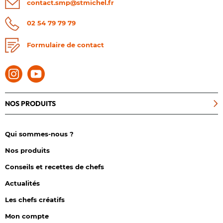
contact.smp@stmichel.fr
4 portions
Temps de préparation
02 54 79 79 79
10 minutes
Difficulté
Formulaire de contact
NOS PRODUITS
Qui sommes-nous ?
Nos produits
Conseils et recettes de chefs
Actualités
Les chefs créatifs
Mon compte