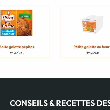
Boite galette pépites
Petite galette au beu
ST MICHEL
ST MICHEL
CONSEILS & RECETTES DE