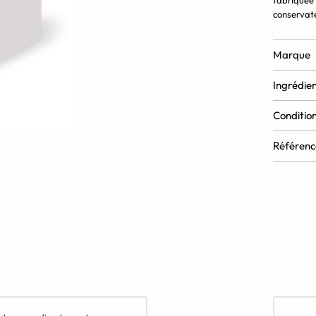
fabriquée 
conservate
Marque
Ingrédien
Conditio
Référenc