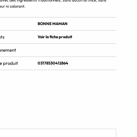
avec des ingrédients traditionnels, sans aucun artifice, sans
ur ni colorant.
BONNE MAMAN
ts
Voir la fiche produit
nnement
e produit
03178530412864