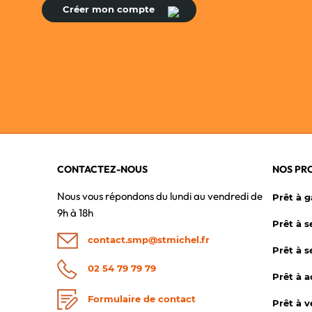
Créer mon compte
CONTACTEZ-NOUS
NOS PR
Nous vous répondons du lundi au vendredi de
Prêt à 
9h à 18h
Prêt à s
contact.smp@stmichel.fr
Prêt à s
02 54 79 79 79
Prêt à 
Formulaire de contact
Prêt à 