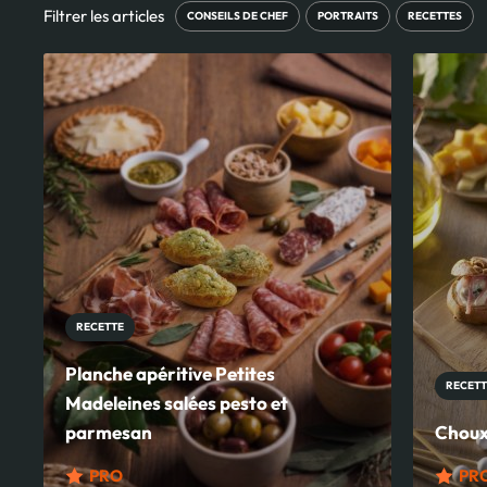
Filtrer les articles
CONSEILS DE CHEF
PORTRAITS
RECETTES
RECETTE
Planche apéritive Petites
RECETT
Madeleines salées pesto et
parmesan
Choux
PRO
PR