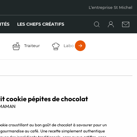
L‘entreprise St Michel
ITÉS
LES CHEFS CRÉATIFS
Traiteur
Labo pâtissier en GMS
Éta
it cookie pépites de chocolat
MAMAN
ookie croustillant au bon goût de chocolat à savourer pour un
 gourmandise au café. Une recette simplement authentique