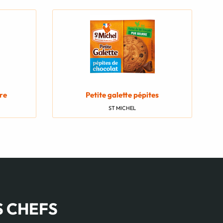
rre
Petite galette pépites
ST MICHEL
S CHEFS