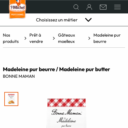
Choisissez un métier
Nos
Prêt à
Gâteaux
Madeleine pur
QUI SOMMES-NOUS ?
Hôtellerie
Restaurant
Boulangerie
Vente à
Traiteur
Labo
Établi
produits
vendre
moelleux
beurre
& café
pâtisserie
emporter
pâtissier
scolair
en GMS
NOS PRODUITS
Madeleine pur beurre / Madeleine pur butter
BONNE MAMAN
CONSEILS ET RECETTES DE CHEFS
ACTUALITÉS
LES CHEFS CRÉATIFS