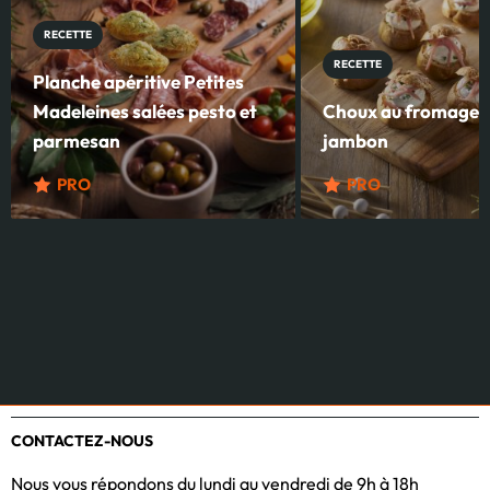
RECETTE
RECETTE
Planche apéritive Petites
Madeleines salées pesto et
Choux au fromage fr
parmesan
jambon
PRO
PRO
CONTACTEZ-NOUS
Nous vous répondons du lundi au vendredi de 9h à 18h