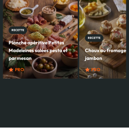
RECETTE
RECETTE
Planche apéritive Petites
Madeleines salées pesto et
Choux au fromage fr
parmesan
jambon
PRO
PRO