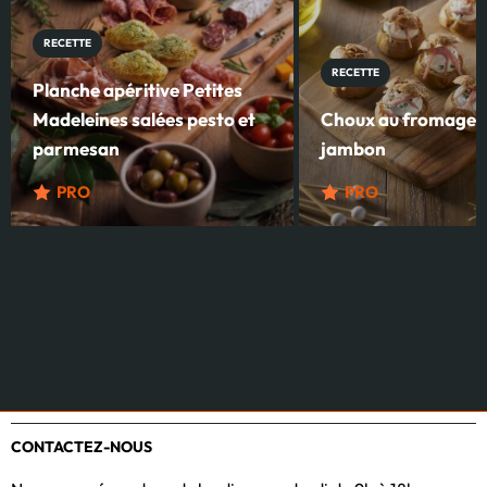
RECETTE
RECETTE
Planche apéritive Petites
Madeleines salées pesto et
Choux au fromage fr
parmesan
jambon
PRO
PRO
CONTACTEZ-NOUS