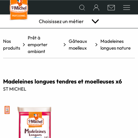
Choisissez un métier
Prêt à
QUI SOMMES-NOUS ?
Hôtellerie
Restaurant
Boulangerie
Vente à
Traiteur
Labo
Établi
Nos
Gâteaux
Madeleines
emporter
& café
pâtisserie
emporter
pâtissier
scolair
produits
moelleux
longues nature
en GMS
ambiant
NOS PRODUITS
Madeleines longues tendres et moelleuses x6
CONSEILS ET RECETTES DE CHEFS
ST MICHEL
ACTUALITÉS
LES CHEFS CRÉATIFS