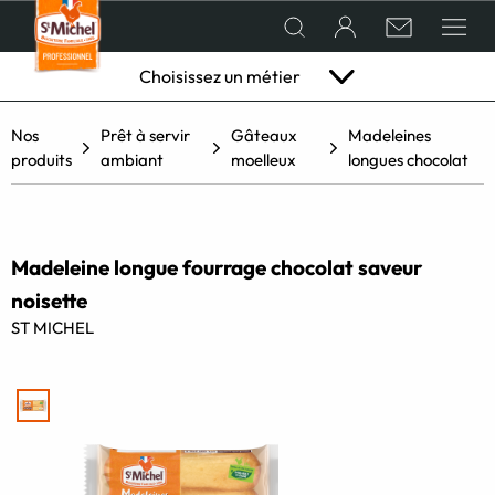
Choisissez un métier
Nos
Prêt à servir
Gâteaux
Madeleines
QUI SOMMES-NOUS ?
Hôtellerie
Restaurant
Boulangerie
Vente à
Traiteur
Labo
Établi
produits
ambiant
moelleux
longues chocolat
& café
pâtisserie
emporter
pâtissier
scolair
en GMS
NOS PRODUITS
Madeleine longue fourrage chocolat saveur
noisette
CONSEILS ET RECETTES DE CHEFS
ST MICHEL
ACTUALITÉS
LES CHEFS CRÉATIFS