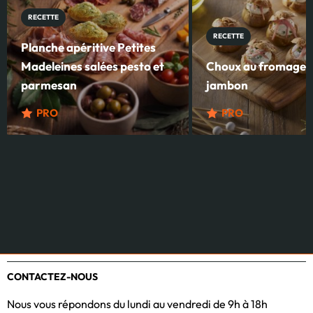
RECETTE
RECETTE
Planche apéritive Petites
Madeleines salées pesto et
Choux au fromage fr
parmesan
jambon
PRO
PRO
CONTACTEZ-NOUS
Nous vous répondons du lundi au vendredi de 9h à 18h