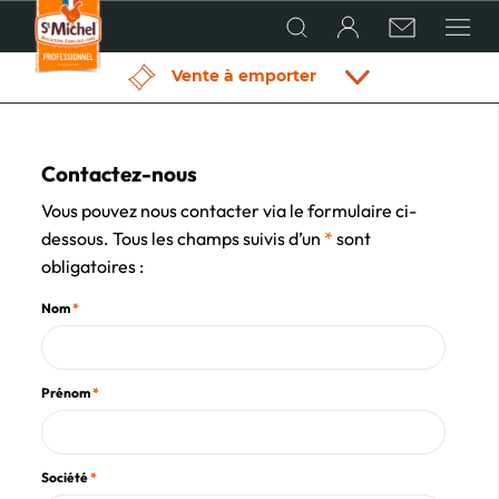
Vente à emporter
QUI SOMMES-NOUS ?
Hôtellerie
Restaurant
Boulangerie
Vente à
Traiteur
Labo
Établi
& café
pâtisserie
emporter
pâtissier
scolair
Contactez-nous
en GMS
Vous pouvez nous contacter via le formulaire ci-
NOS PRODUITS
dessous. Tous les champs suivis d’un
*
sont
obligatoires :
CONSEILS ET RECETTES DE CHEFS
Nom
*
ACTUALITÉS
Prénom
*
LES CHEFS CRÉATIFS
Société
*