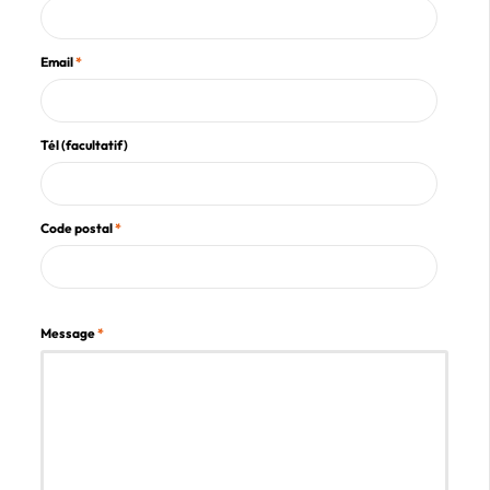
Email
*
Tél (facultatif)
Code postal
*
Message
*