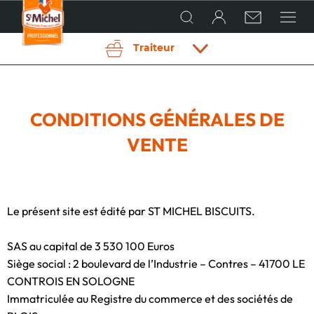
Traiteur
QUI SOMMES-NOUS ?
Hôtellerie
Restaurant
Boulangerie
Vente à
Traiteur
Labo
Établi
& café
pâtisserie
emporter
pâtissier
scolair
CONDITIONS GÉNÉRALES DE
en GMS
NOS PRODUITS
VENTE
CONSEILS ET RECETTES DE CHEFS
Le présent site est édité par ST MICHEL BISCUITS.
ACTUALITÉS
SAS au capital de 3 530 100 Euros
Siège social : 2 boulevard de l’Industrie – Contres – 41700 LE
CONTROIS EN SOLOGNE
LES CHEFS CRÉATIFS
Immatriculée au Registre du commerce et des sociétés de